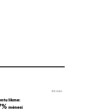
60 mēn.
ntu likme:
07%
mēnesī