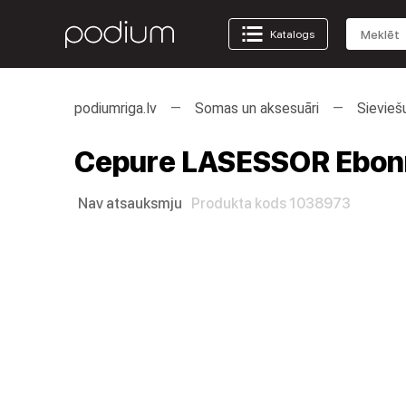
Katalogs
podiumriga.lv
Somas un aksesuāri
Sievieš
Cepure LASESSOR Ebonn
Nav atsauksmju
Produkta kods 1038973