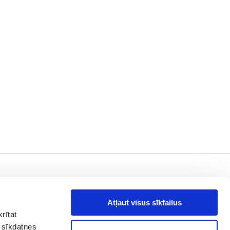
aziņā !
es, piedāvājumi
Atļaut visus sīkfailus
rītat
drese
Abonēt
 sīkdatnes