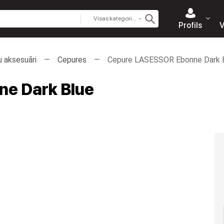
Visas kategorijas
Profils
V
u aksesuāri
Cepures
Cepure LASESSOR Ebonne Dark 
e Dark Blue