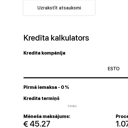
Uzrakstīt atsauksmi
Kredīta kalkulators
Kredīta kompānija
ESTO
Pirmā iemaksa
- 0 %
Kredīta termiņš
1 mēn.
Mēneša maksājums:
Proce
 45.27
1.