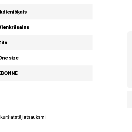
Ikdienišķais
Vienkrāsains
Zila
One size
EBONNE
kurš atstāj atsauksmi