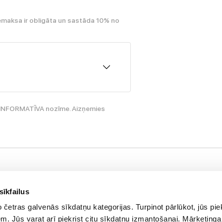
emaksa ir obligāta un sastāda 10% no
ir INFORMATĪVA nozīme. Aizņemies
Palieciet s
nformācija
Jaunumi, atlaid
sīkfailus
asūtījuma statuss
četras galvenās sīkdatņu kategorijas. Turpinot pārlūkot, jūs piek
E-pasta a
eikali
. Jūs varat arī piekrist citu sīkdatņu izmantošanai. Mārketinga