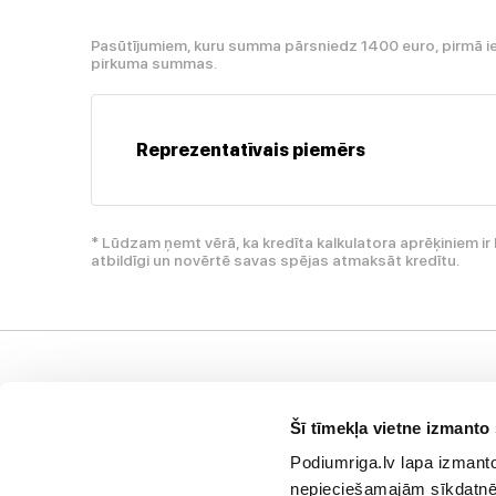
Pasūtījumiem, kuru summa pārsniedz 1400 euro, pirmā i
pirkuma summas.
Reprezentatīvais piemērs
* Lūdzam ņemt vērā, ka kredīta kalkulatora aprēķiniem 
atbildīgi un novērtē savas spējas atmaksāt kredītu.
Klientu atbalsts
Uzņēmums
I
Šī tīmekļa vietne izmanto 
Maksāšanas metodes
Privātuma politika
P
Podiumriga.lv lapa izmanto 
Nomaksa
Vispārējie pārdošanas
V
nepieciešamajām sīkdatnēm