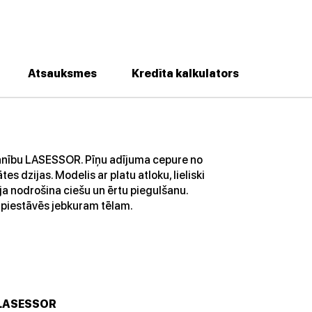
Atsauksmes
Kredīta kalkulators
zmanību LASESSOR. Pīņu adījuma cepure no
 dzijas. Modelis ar platu atloku, lieliski
ija nodrošina ciešu un ērtu piegulšanu.
 piestāvēs jebkuram tēlam.
LASESSOR