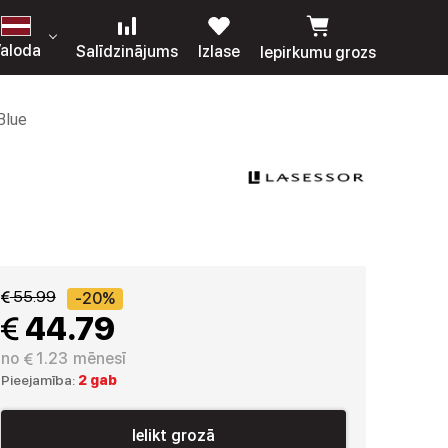
aloda
Salīdzinājums
Izlase
Iepirkumu grozs
Blue
 55.99
-20%
 44.79
no
 1.23
mēnesī
Pieejamība:
2 gab
Ielikt grozā