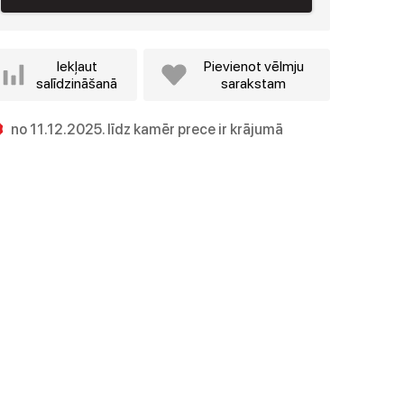
Iekļaut
Pievienot vēlmju
salīdzināšanā
sarakstam
no 11.12.2025. līdz kamēr prece ir krājumā