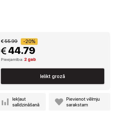
 55.99
-20%
 44.79
Pieejamība:
2 gab
Ielikt grozā
Iekļaut
Pievienot vēlmju
salīdzināšanā
sarakstam