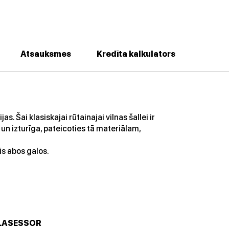
Atsauksmes
Kredīta kalkulators
. Šai klasiskajai rūtainajai vilnas šallei ir
a un izturīga, pateicoties tā materiālam,
is abos galos.
LASESSOR