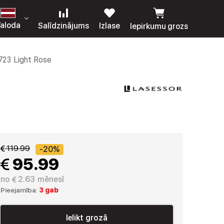
aloda
Salīdzinājums
Izlase
Iepirkumu grozs
23 Light Rose
 119.99
-20%
 95.99
no
 2.63
mēnesī
Pieejamība:
3 gab
Ielikt grozā