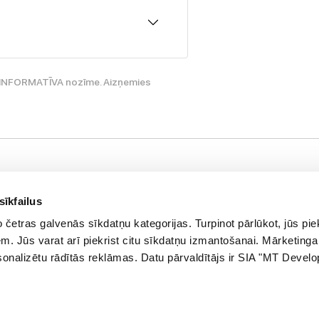
ir INFORMATĪVA nozīme. Aizņemies
Palieciet s
nformācija
Jaunumi, atlaid
sīkfailus
asūtījuma statuss
četras galvenās sīkdatņu kategorijas. Turpinot pārlūkot, jūs piek
E-pasta a
eikali
. Jūs varat arī piekrist citu sīkdatņu izmantošanai. Mārketinga
azināties ar mums
ersonalizētu rādītās reklāmas. Datu pārvaldītājs ir SIA "MT Devel
lienta karte
āvanu karte
ietnes karte