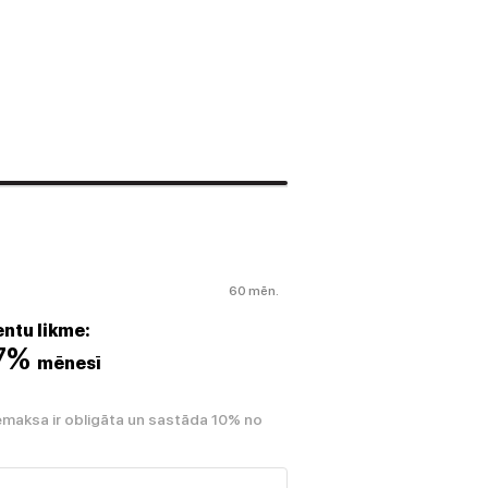
60 mēn.
ntu likme:
07%
mēnesī
emaksa ir obligāta un sastāda 10% no