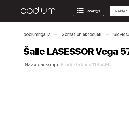
Katalogs
podiumriga.lv
Somas un aksesuāri
Sievieš
Šalle LASESSOR Vega 5
Nav atsauksmju
Produkta kods 1185498