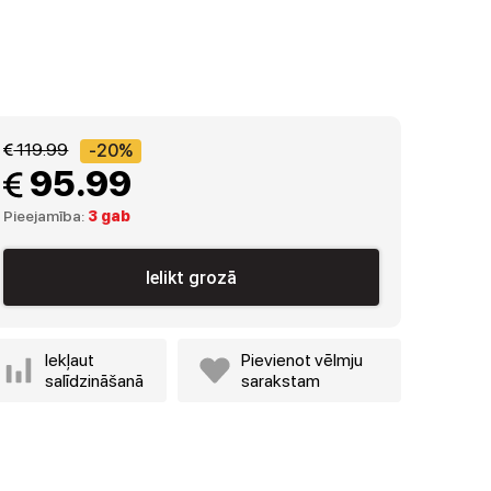
 119.99
-20%
 95.99
Pieejamība:
3 gab
Ielikt grozā
Iekļaut
Pievienot vēlmju
salīdzināšanā
sarakstam