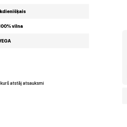
Ikdienišķais
100% vilna
VEGA
kurš atstāj atsauksmi