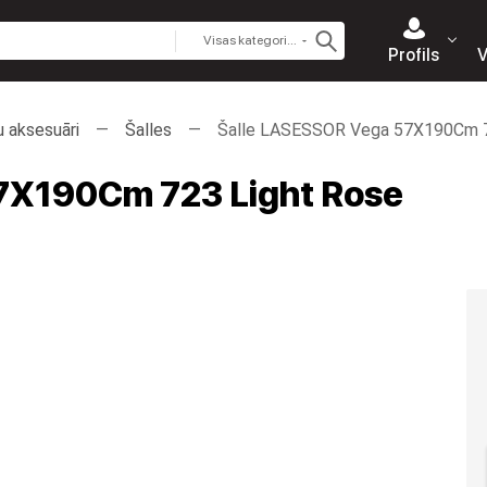
Visas kategorijas
Profils
V
u aksesuāri
Šalles
Šalle LASESSOR Vega 57X190Cm 7
7X190Cm 723 Light Rose