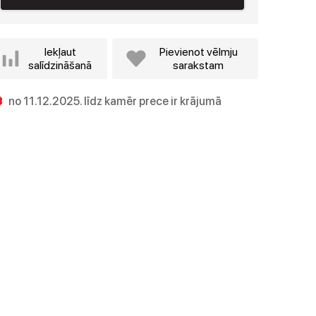
Iekļaut
Pievienot vēlmju
salīdzināšanā
sarakstam
no 11.12.2025. līdz kamēr prece ir krājumā