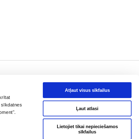
aziņā !
es, piedāvājumi
Atļaut visus sīkfailus
rītat
drese
Abonēt
 sīkdatnes
Ļaut atlasi
opment".
+371 26 60 60 60
Lietojiet tikai nepieciešamos
sīkfailus