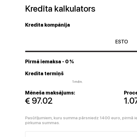
Kredīta kalkulators
Kredīta kompānija
ESTO
Pirmā iemaksa
- 0 %
Kredīta termiņš
1 mēn.
Mēneša maksājums:
Proce
 97.02
1.
Pasūtījumiem, kuru summa pārsniedz 1400 euro, pirmā i
pirkuma summas.