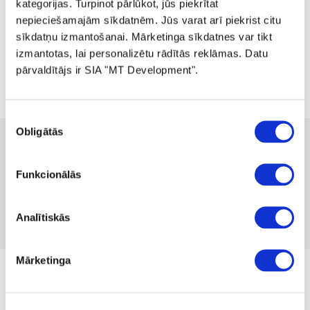
kategorijas. Turpinot pārlūkot, jūs piekrītat
nepieciešamajām sīkdatnēm. Jūs varat arī piekrist citu
sīkdatņu izmantošanai. Mārketinga sīkdatnes var tikt
izmantotas, lai personalizētu rādītās reklāmas. Datu
pārvaldītājs ir SIA "MT Development".
Piekrišanas
Obligātās
izvēle
70.00 
139.99 
-50%
no
1.92 
mēnesī
Pieejamība:
1 gab
Funkcionālās
Produkta kods 1223684
Nav atsauksmju
Analītiskās
Iekļaut salīdzināšanā
Pievienot vēlmju sarakstam
Mārketinga
no 04.07.2025. līdz kamēr prece ir krājumā
Izmērs