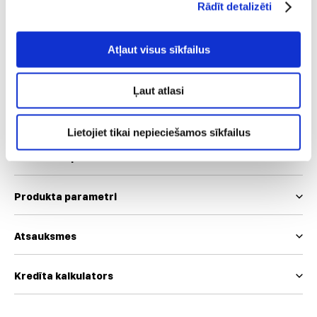
Rādīt detalizēti
34
36
38
40
42
44
46
48
Atļaut visus sīkfailus
Mēs izmantojam EUR un INT izmēru skalas
Ļaut atlasi
Izmēru tabula
Lietojiet tikai nepieciešamos sīkfailus
Produkta apraksts
Produkta parametri
Atsauksmes
Kredīta kalkulators