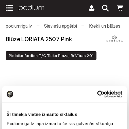
podiumriga.lv
Sieviešu apģērbi
Krekli un blūzes
Blūze LORIATA 2507 Pink
Pielaiko šodien T/C Teika Plaza, Brīvības 201
Šī tīmekļa vietne izmanto sīkfailus
Podiumriga.lv lapa izmanto četras galvenās sīkdatņu