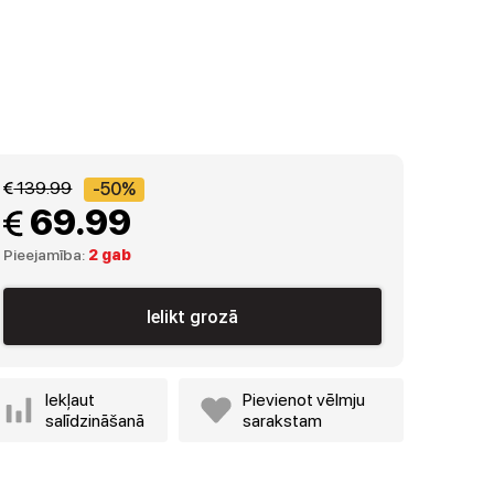
 139.99
-50%
 69.99
Pieejamība:
2 gab
Ielikt grozā
Iekļaut
Pievienot vēlmju
salīdzināšanā
sarakstam