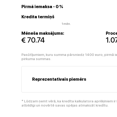
Pirmā iemaksa
- 0 %
Kredīta termiņš
1 mēn.
Mēneša maksājums:
Proce
 70.74
1.
Pasūtījumiem, kuru summa pārsniedz 1400 euro, pirmā i
pirkuma summas.
Reprezentatīvais piemērs
* Lūdzam ņemt vērā, ka kredīta kalkulatora aprēķiniem 
atbildīgi un novērtē savas spējas atmaksāt kredītu.