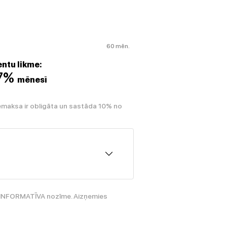
60 mēn.
ntu likme:
07%
mēnesī
emaksa ir obligāta un sastāda 10% no
ir INFORMATĪVA nozīme. Aizņemies