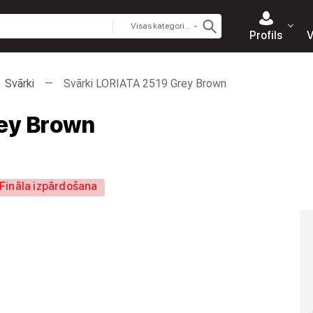
Visas kategorijas
Profils
V
Svārki
Svārki LORIATA 2519 Grey Brown
rey Brown
Fināla izpārdošana