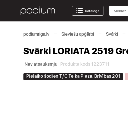
Katalogs
podiumriga.lv
Sieviešu apģērbi
Svārki
Svārki LORIATA 2519 G
Nav atsauksmju
Produkta kods 1223711
Pielaiko šodien T/C Teika Plaza, Brīvības 201