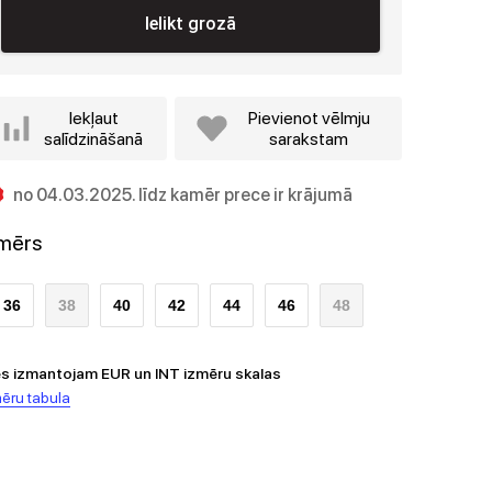
Ielikt grozā
Iekļaut
Pievienot vēlmju
salīdzināšanā
sarakstam
no 04.03.2025. līdz kamēr prece ir krājumā
zmērs
36
38
40
42
44
46
48
s izmantojam EUR un INT izmēru skalas
ēru tabula