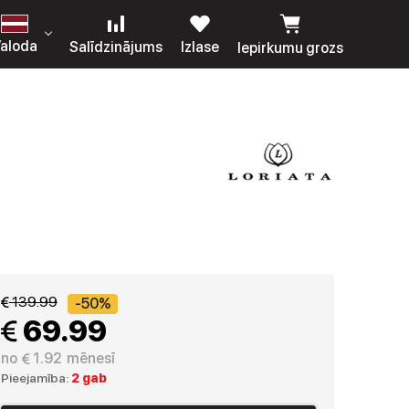
aloda
Salīdzinājums
Izlase
Iepirkumu grozs
 139.99
-50%
 69.99
no
 1.92
mēnesī
Pieejamība:
2 gab