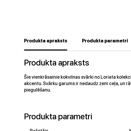
Produkta apraksts
Produkta parametri
Produkta apraksts
Šie vienkrāsainie kokvilnas svārki no Loriata kolek
akcentu. Svārku garums ir nedaudz zem ceļa, un rā
piegulēšanu.
Produkta parametri
Ražotājs