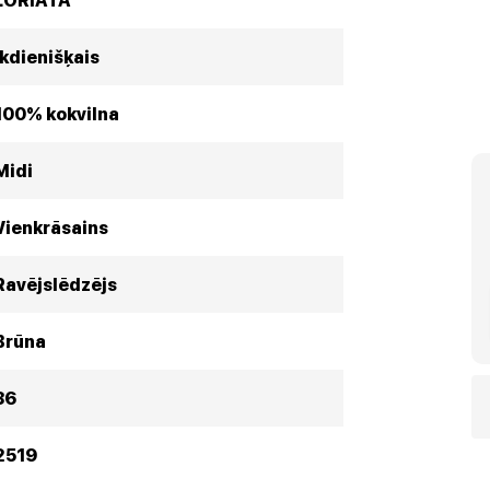
LORIATA
Ikdienišķais
100% kokvilna
Midi
Vienkrāsains
Ravējslēdzējs
Brūna
36
2519