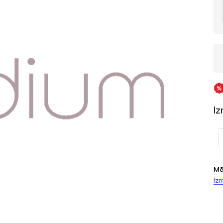
I
Mē
Izm