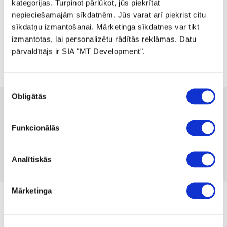
kategorijas. Turpinot pārlūkot, jūs piekrītat
nepieciešamajām sīkdatnēm. Jūs varat arī piekrist citu
sīkdatņu izmantošanai. Mārketinga sīkdatnes var tikt
izmantotas, lai personalizētu rādītās reklāmas. Datu
pārvaldītājs ir SIA "MT Development".
Piekrišanas
Obligātās
izvēle
 75.00
 149.99
-50%
no
 2.06
mēnesī
Pieejamība:
4 gab
Funkcionālās
Produkta kods 1220181
Nav atsauksmju
Analītiskās
Iekļaut salīdzināšanā
Pievienot vēlmju sarakstam
Mārketinga
no 15.05.2025. līdz kamēr prece ir krājumā
Izmērs