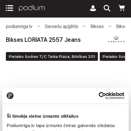
podiumriga.lv
Sieviešu apģērbi
Bikses
Bikses
Bikses LORIATA 2557 Jeans
Pielaiko šodien T/C Teika Plaza, Brīvības 201
Pielaiko šodie
Šī tīmekļa vietne izmanto sīkfailus
Podiumriga.lv lapa izmanto četras galvenās sīkdatņu