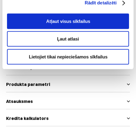
Rādīt detalizēti
36
38
40
42
44
46
48
Atļaut visus sīkfailus
Mēs izmantojam EUR un INT izmēru skalas
Ļaut atlasi
Izmēru tabula
Lietojiet tikai nepieciešamos sīkfailus
Produkta apraksts
Produkta parametri
Atsauksmes
Kredīta kalkulators