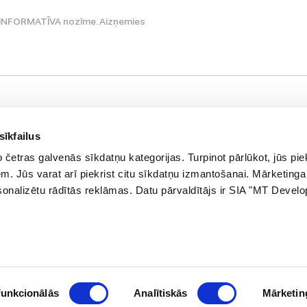
ir INFORMATĪVA nozīme. Aizņemies
Palieciet s
nformācija
Jaunumi, atlaid
sīkfailus
asūtījuma statuss
četras galvenās sīkdatņu kategorijas. Turpinot pārlūkot, jūs piek
E-pasta a
eikali
. Jūs varat arī piekrist citu sīkdatņu izmantošanai. Mārketinga
azināties ar mums
ersonalizētu rādītās reklāmas. Datu pārvaldītājs ir SIA "MT Devel
lienta karte
āvanu karte
ietnes karte
unkcionālās
Analītiskās
Mārketin