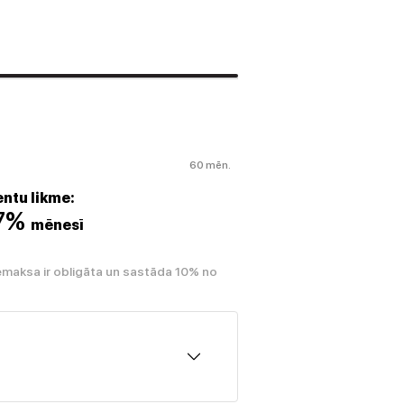
60 mēn.
ntu likme:
07%
mēnesī
emaksa ir obligāta un sastāda 10% no