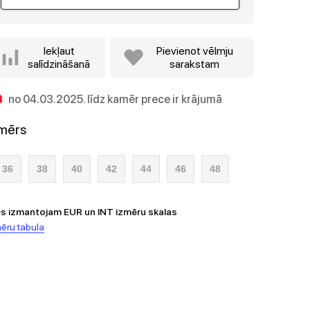
Iekļaut
Pievienot vēlmju
salīdzināšanā
sarakstam
no 04.03.2025. līdz kamēr prece ir krājumā
zmērs
36
38
40
42
44
46
48
s izmantojam EUR un INT izmēru skalas
ēru tabula