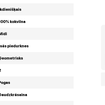
Ikdienišķais
100% kokvilna
Midi
Īsās piedurknes
Ģeometrisks
2
Pogas
Daudzkrāsaina