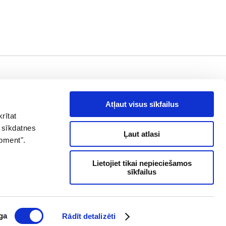
aziņā !
es, piedāvājumi
Atļaut visus sīkfailus
rītat
drese
Abonēt
 sīkdatnes
Ļaut atlasi
opment".
+371 26 60 60 60
Lietojiet tikai nepieciešamos
sīkfailus
ga
Rādīt detalizēti