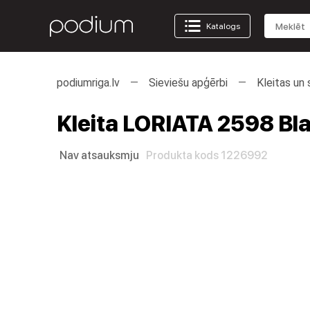
Katalogs
podiumriga.lv
Sieviešu apģērbi
Kleitas un 
Kleita LORIATA 2598 Bla
Nav atsauksmju
Produkta kods 1226992