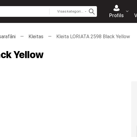
Visas kategorijas
Profils
V
sarafāni
Kleitas
Kleita LORIATA 2598 Black Yellow
ck Yellow