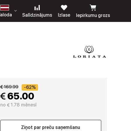
aloda
Salīdzinājums
Izlase
Iepirkumu grozs
 169.99
-62%
 65.00
no
 1.78
mēnesī
Ziņot par preču saņemšanu