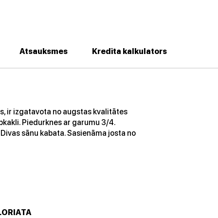
Atsauksmes
Kredīta kalkulators
, ir izgatavota no augstas kvalitātes
apkakli. Piedurknes ar garumu 3/4.
 Divas sānu kabata. Sasienāma josta no
LORIATA