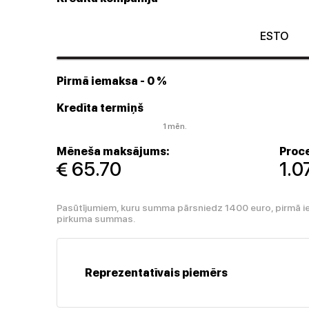
ESTO
Pirmā iemaksa
- 0 %
Kredīta termiņš
1 mēn.
Mēneša maksājums:
Proce
 65.70
1.
Pasūtījumiem, kuru summa pārsniedz 1400 euro, pirmā i
pirkuma summas.
Reprezentatīvais piemērs