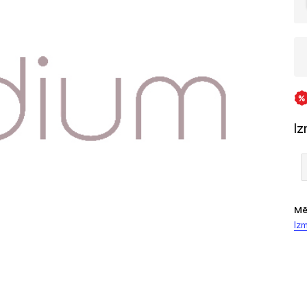
I
Mē
Izm