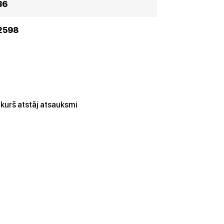
36
2598
kurš atstāj atsauksmi