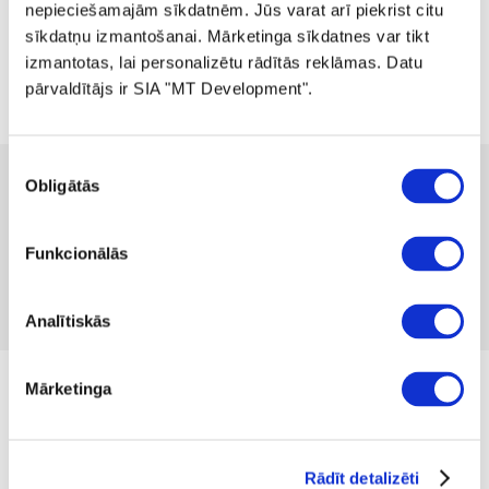
nepieciešamajām sīkdatnēm. Jūs varat arī piekrist citu
sīkdatņu izmantošanai. Mārketinga sīkdatnes var tikt
izmantotas, lai personalizētu rādītās reklāmas. Datu
pārvaldītājs ir SIA "MT Development".
Piekrišanas
 75.00
 149.99
Obligātās
-50%
izvēle
no
 2.06
mēnesī
Pieejamība:
1 gab
Produkta kods 1159252
Funkcionālās
Nav atsauksmju
Iekļaut salīdzināšanā
Pievienot vēlmju sarakstam
Analītiskās
no 02.12.2024. līdz kamēr prece ir krājumā
Mārketinga
Izmērs
Rādīt detalizēti