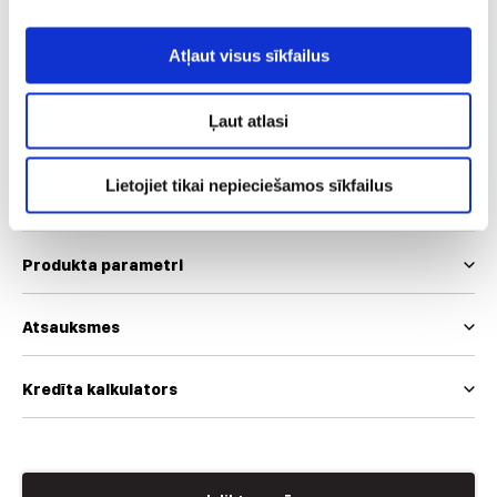
S
M
L
XXL
XXXL
Atļaut visus sīkfailus
Mēs izmantojam EUR un INT izmēru skalas
Izmēru tabula
Ļaut atlasi
Lietojiet tikai nepieciešamos sīkfailus
Produkta apraksts
Produkta parametri
Atsauksmes
Kredīta kalkulators