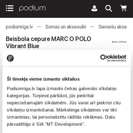
podiumriga.lv
Somas un aksesuāri
Sieviešu aksesuā
Beisbola cepure MARC O POLO
Vibrant Blue
Pielaiko šodien T/C Teika Plaza, Brīvības 201
Šī tīmekļa vietne izmanto sīkfailus
Podiumriga.lv lapa izmanto četras galvenās sīkdatņu
kategorijas. Turpinot pārlūkot, jūs piekrītat
nepieciešamajām sīkdatnēm. Jūs varat arī piekrist citu
sīkdatņu izmantošanai. Mārketinga sīkdatnes var tikt
izmantotas, lai personalizētu rādītās reklāmas. Datu
pārvaldītājs ir SIA "MT Development".