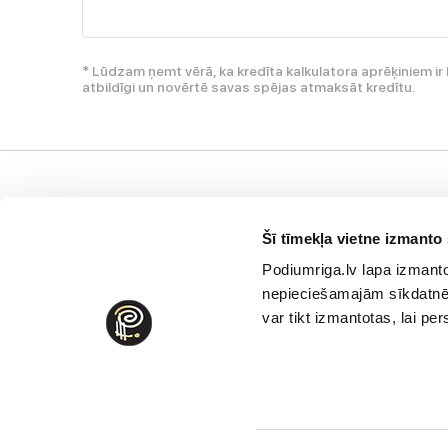
* Lūdzam ņemt vērā, ka kredīta kalkulatora aprēķiniem 
atbildīgi un novērtē savas spējas atmaksāt kredītu.
Klientu atbalsts
Uzņēmums
I
Šī tīmekļa vietne izmanto 
Maksāšanas metodes
Privātuma politika
P
Podiumriga.lv lapa izmanto 
Nomaksa
Vispārējie pārdošanas
V
nepieciešamajām sīkdatnēm
noteikumi un nosacījumi
Piegāde
S
var tikt izmantotas, lai p
Sīkdatnes izmantošana
Preču atgriešana un
K
apmaiņa
Rekvizīti
D
Apģērbu un apavu
V
kopšana