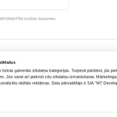
ir INFORMATĪVA nozīme. Aizņemies
Palieciet s
nformācija
Jaunumi, atlaid
sīkfailus
asūtījuma statuss
četras galvenās sīkdatņu kategorijas. Turpinot pārlūkot, jūs piek
E-pasta a
eikali
. Jūs varat arī piekrist citu sīkdatņu izmantošanai. Mārketinga
azināties ar mums
ersonalizētu rādītās reklāmas. Datu pārvaldītājs ir SIA "MT Devel
lienta karte
āvanu karte
ietnes karte