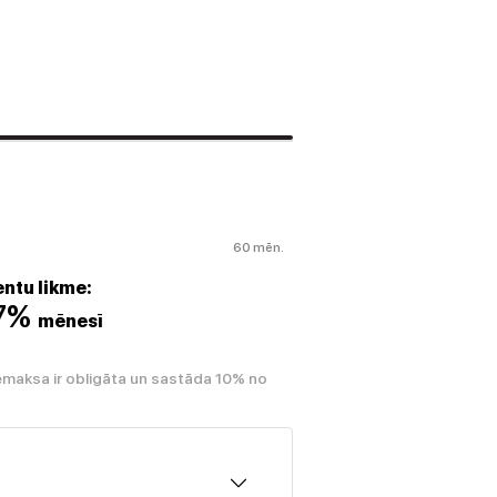
60 mēn.
ntu likme:
07%
mēnesī
emaksa ir obligāta un sastāda 10% no