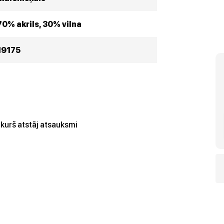
70% akrils, 30% vilna
19175
kurš atstāj atsauksmi