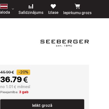
aloda
Salīdzinājums
Izlase
Iepirkumu grozs
45.99 
-20%
36.79 
no
1.01 
mēnesī
Pieejamība:
3 gab
Ielikt grozā