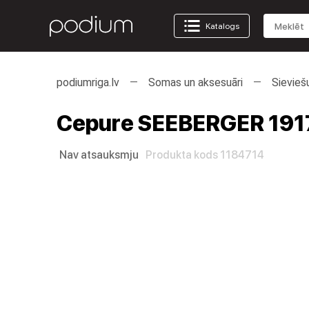
Katalogs
podiumriga.lv
Somas un aksesuāri
Sievieš
Cepure SEEBERGER 191
Nav atsauksmju
Produkta kods 1184714