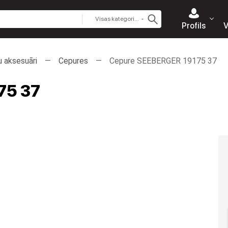
Visas kategorijas
Profils
V
u aksesuāri
Cepures
Cepure SEEBERGER 19175 37
75 37