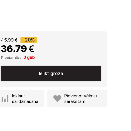
45.99 
-20%
36.79 
Pieejamība:
3 gab
Ielikt grozā
Iekļaut
Pievienot vēlmju
salīdzināšanā
sarakstam