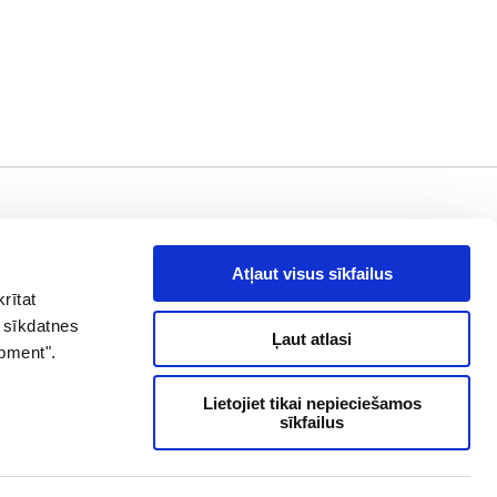
aziņā !
es, piedāvājumi
Atļaut visus sīkfailus
rītat
drese
Abonēt
 sīkdatnes
Ļaut atlasi
opment".
+371 26 60 60 60
Lietojiet tikai nepieciešamos
sīkfailus