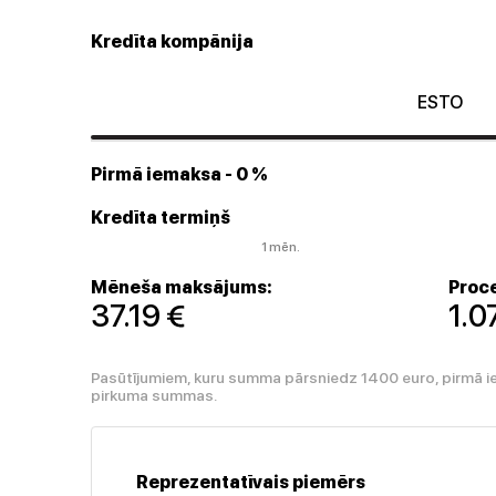
Kredīta kompānija
ESTO
Pirmā iemaksa
- 0 %
Kredīta termiņš
1 mēn.
Mēneša maksājums:
Proce
37.19 
1.
Pasūtījumiem, kuru summa pārsniedz 1400 euro, pirmā i
pirkuma summas.
Reprezentatīvais piemērs