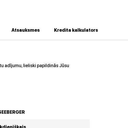
Atsauksmes
Kredīta kalkulators
 adījumu, lieliski papildinās Jūsu
SEEBERGER
Ikdienišķais