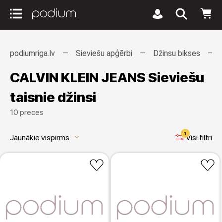
podiumriga.lv
Sieviešu apģērbi
Džinsu bikses
CALVIN KLEIN JEANS Sieviešu
taisnie džinsi
10 preces
1
Jaunākie vispirms
Visi filtri
keyboard_arrow_down