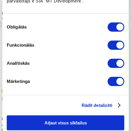
pārvaldītājs ir SIA "MT Development".
Džinsi CALVIN KLEIN JEANS
Džinsi CALVIN KLEIN JEANS
Authentic Slim Straight Denim
90's Straight Denim Dark
Dark 34'
Piekrišanas
Obligātās
izvēle
Funkcionālās
Analītiskās
Mārketinga
-50%
-50%
59.99 
59.99 
119.99 
119.99 
Rādīt detalizēti
Džinsi CALVIN KLEIN JEANS
Džinsi CALVIN KLEIN JEANS
Atļaut visus sīkfailus
Authentic Slim Straight Denim
Authentic Slim Straight Denim
Dark 32'
Light 32'