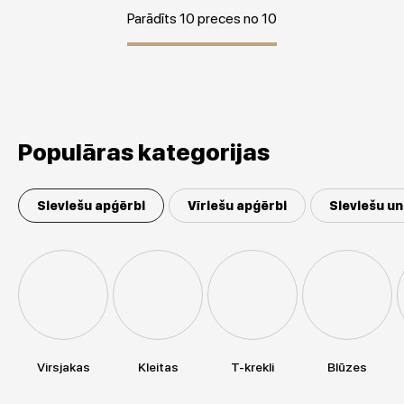
Parādīts 10 preces no 10
Populāras kategorijas
Sieviešu apģērbi
Vīriešu apģērbi
Sieviešu un
Virsjakas
Kleitas
T-krekli
Blūzes