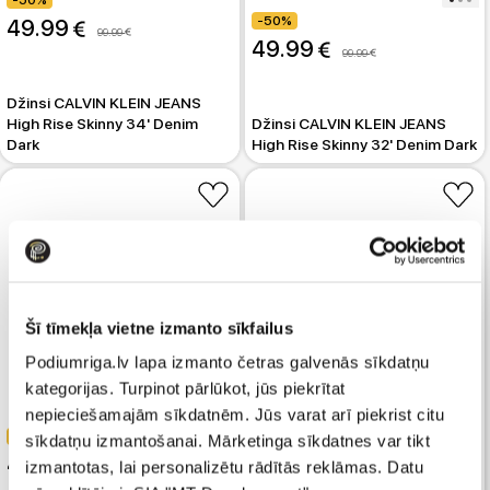
-50%
-50%
49.99 
99.99 
49.99 
99.99 
Džinsi CALVIN KLEIN JEANS
High Rise Skinny 34' Denim
Džinsi CALVIN KLEIN JEANS
Dark
High Rise Skinny 32' Denim Dark
Šī tīmekļa vietne izmanto sīkfailus
Podiumriga.lv lapa izmanto četras galvenās sīkdatņu
kategorijas. Turpinot pārlūkot, jūs piekrītat
nepieciešamajām sīkdatnēm. Jūs varat arī piekrist citu
-50%
-50%
59.99 
sīkdatņu izmantošanai. Mārketinga sīkdatnes var tikt
119.99 
49.99 
izmantotas, lai personalizētu rādītās reklāmas. Datu
99.99 