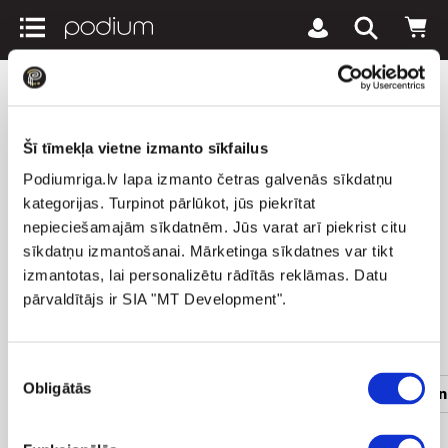
podiumriga.lv
Sieviešu apģērbi
Kostīmi un žaketes
ICEBERG Sieviešu žaketes
Šī tīmekļa vietne izmanto sīkfailus
Podiumriga.lv lapa izmanto četras galvenās sīkdatņu
0 preces
kategorijas. Turpinot pārlūkot, jūs piekrītat
nepieciešamajām sīkdatnēm. Jūs varat arī piekrist citu
1
Jaunākie vispirms
Visi filtri
keyboard_arrow_down
sīkdatņu izmantošanai. Mārketinga sīkdatnes var tikt
izmantotas, lai personalizētu rādītās reklāmas. Datu
pārvaldītājs ir SIA "MT Development".
Populāras kategorijas
Piekrišanas
Obligātās
izvēle
Sieviešu apģērbi
Vīriešu apģērbi
Sieviešu un