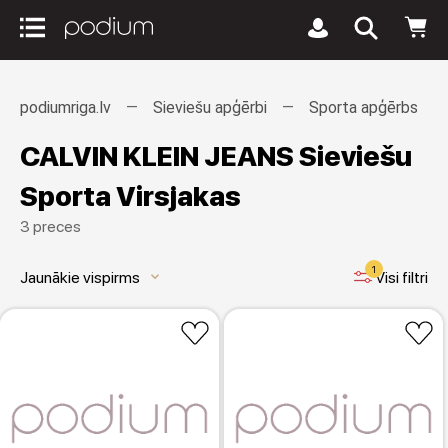
podiumriga.lv
Sieviešu apģērbi
Sporta apģērbs
CALVIN KLEIN JEANS Sieviešu
Sporta Virsjakas
3 preces
1
Jaunākie vispirms
Visi filtri
keyboard_arrow_down