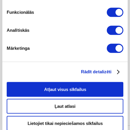
-50%
Funkcionālās
55
109.99
Analītiskās
Sporta jaka CALVIN KLEIN
JEANS Monologo French Terry
Fz Bf Hood
Mārketinga
Parādīts 3 preces no 3
Rādīt detalizēti
Atļaut visus sīkfailus
Ļaut atlasi
Populāras kategorijas
Lietojiet tikai nepieciešamos sīkfailus