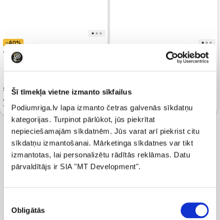
-40%
-40%
71.99
119.99
65.99
109.99
Sporta jaka CALVIN KLEIN
Šī tīmekļa vietne izmanto sīkfailus
JEANS Embossed Monologo
Sporta jaka CALVIN KLEIN
Podiumriga.lv lapa izmanto četras galvenās sīkdatņu
Terry Island Lilac
JEANS Monogram Terry Calico
kategorijas. Turpinot pārlūkot, jūs piekrītat
nepieciešamajām sīkdatnēm. Jūs varat arī piekrist citu
sīkdatņu izmantošanai. Mārketinga sīkdatnes var tikt
izmantotas, lai personalizētu rādītās reklāmas. Datu
pārvaldītājs ir SIA "MT Development".
Piekrišanas
Obligātās
izvēle