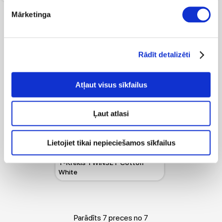
Mārketinga
Rādīt detalizēti
Atļaut visus sīkfailus
Ļaut atlasi
-50%
74.99
149.99
Lietojiet tikai nepieciešamos sīkfailus
T-Krekls TWINSET Cotton
White
Parādīts 7 preces no 7