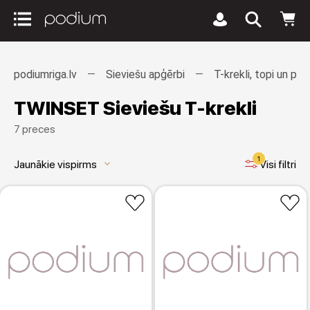
podiumriga.lv
Sieviešu apģērbi
T-krekli, topi un pol
TWINSET Sieviešu T-krekli
7 preces
1
Jaunākie vispirms
Visi filtri
keyboard_arrow_down