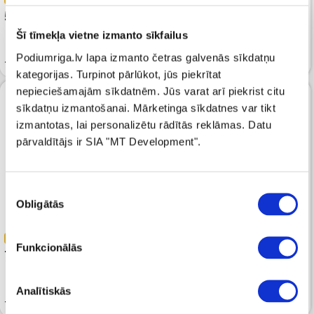
53
105.99
Šī tīmekļa vietne izmanto sīkfailus
T-Krekls TWINSET Twinset -
Orange T-Shirt With Logo
Podiumriga.lv lapa izmanto četras galvenās sīkdatņu
T-Krekls TWINSET White
Embroidery
kategorijas. Turpinot pārlūkot, jūs piekrītat
nepieciešamajām sīkdatnēm. Jūs varat arī piekrist citu
sīkdatņu izmantošanai. Mārketinga sīkdatnes var tikt
izmantotas, lai personalizētu rādītās reklāmas. Datu
pārvaldītājs ir SIA "MT Development".
Piekrišanas
Obligātās
izvēle
-50%
-50%
Funkcionālās
72.99
59.99
145.99
119.99
Analītiskās
T-Krekls TWINSET
T-Krekls TWINSET