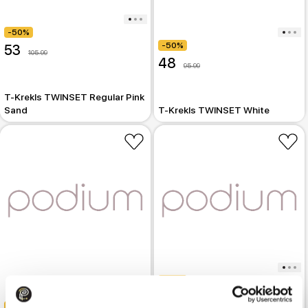
-50%
-50%
53
105.99
48
95.99
T-Krekls TWINSET Regular Pink
Sand
T-Krekls TWINSET White
-50%
39.99
79.99
-50%