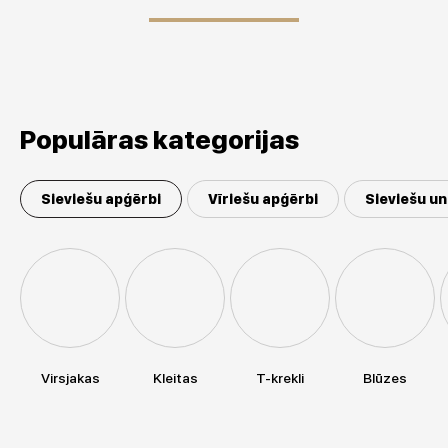
Populāras kategorijas
Sieviešu apģērbi
Vīriešu apģērbi
Sieviešu un
Virsjakas
Kleitas
T-krekli
Blūzes