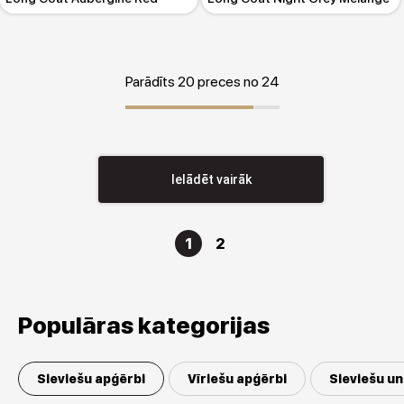
Parādīts 20 preces no 24
Ielādēt vairāk
1
2
Populāras kategorijas
Sieviešu apģērbi
Vīriešu apģērbi
Sieviešu un