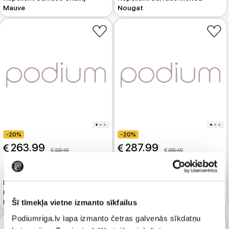
Mauve
Nougat
-20%
-20%
 263.99
 287.99
 329.99
 359.99
Dūnu jaka MARC O POLO
Dūnu jaka MARC O POLO
Hooded Shaped With Water-
Oversize Down Puffer Grey
Repellent Surface Slate Blue
Šī tīmekļa vietne izmanto sīkfailus
Eternity
Podiumriga.lv lapa izmanto četras galvenās sīkdatņu