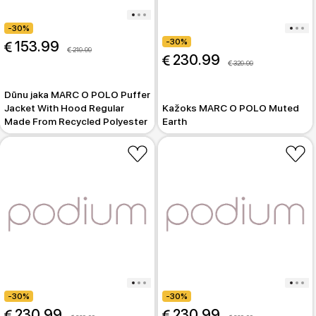
-30%
-30%
 153.99
 219.99
 230.99
 329.99
Dūnu jaka MARC O POLO Puffer
Jacket With Hood Regular
Kažoks MARC O POLO Muted
Made From Recycled Polyester
Earth
-30%
-30%
 230.99
 230.99