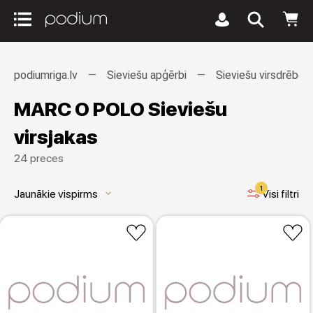
podiumriga.lv
Sieviešu apģērbi
Sieviešu virsdrēbes
MARC O POLO Sieviešu
virsjakas
24 preces
1
Jaunākie vispirms
Visi filtri
keyboard_arrow_down