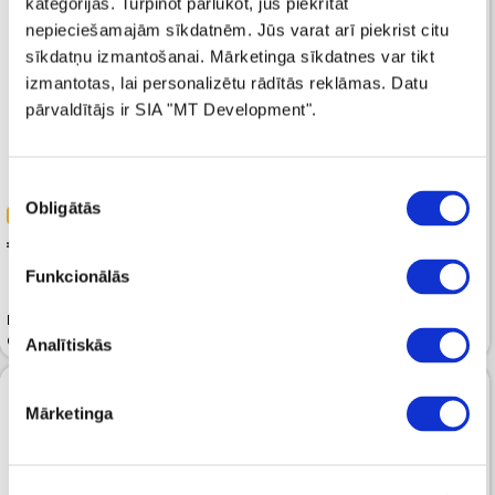
kategorijas. Turpinot pārlūkot, jūs piekrītat
nepieciešamajām sīkdatnēm. Jūs varat arī piekrist citu
sīkdatņu izmantošanai. Mārketinga sīkdatnes var tikt
izmantotas, lai personalizētu rādītās reklāmas. Datu
pārvaldītājs ir SIA "MT Development".
Piekrišanas
Obligātās
izvēle
-30%
-30%
 251.99
 209.99
 359.99
 299.99
Funkcionālās
Dūnu jaka MARC O POLO
Dūnu jaka MARC O POLO Puffer
Oversize Puffer Artichoke Leaf
Grey Eternity
Analītiskās
Mārketinga