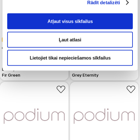
Rādīt detalizēti
Atļaut visus sīkfailus
-30%
Ļaut atlasi
-50%
 195.99
 279.99
 149.00
 299.99
Lietojiet tikai nepieciešamos sīkfailus
Dūnu jaka MARC O POLO Long
Dūnu jaka MARC O POLO Puffer
Hooded Quilted Relaxed Jacket
Fir Green
Grey Eternity