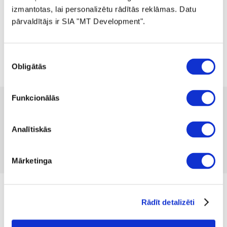
izmantotas, lai personalizētu rādītās reklāmas. Datu
pārvaldītājs ir SIA "MT Development".
Piekrišanas
Obligātās
izvēle
Funkcionālās
 13.99
Pieejamība:
2 gab
Produkta kods 1201094
Analītiskās
Nav atsauksmju
Iekļaut salīdzināšanā
Pievienot vēlmju sarakstam
Mārketinga
Izmērs
Rādīt detalizēti
39/42
43/46