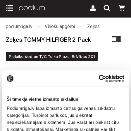
podiumriga.lv
Vīriešu apģērbi
Zeķes
Zeķes TOMMY HILFIGER 2-Pack
Pielaiko šodien T/C Teika Plaza, Brīvības 201
Šī tīmekļa vietne izmanto sīkfailus
Podiumriga.lv lapa izmanto četras galvenās sīkdatņu
kategorijas. Turpinot pārlūkot, jūs piekrītat
nepieciešamajām sīkdatnēm. Jūs varat arī piekrist citu
sīkdatņu izmantošanai. Mārketinga sīkdatnes var tikt