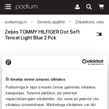
podiumriga.lv
Sieviešu apģērbi
Zeķubikses, zeķes u
Zeķes TOMMY HILFIGER Dot Soft
Tencel Light Blue 2 Pck
Šī tīmekļa vietne izmanto sīkfailus
Podiumriga.lv lapa izmanto četras galvenās sīkdatņu
kategorijas. Turpinot pārlūkot, jūs piekrītat
nepieciešamajām sīkdatnēm. Jūs varat arī piekrist citu
sīkdatņu izmantošanai. Mārketinga sīkdatnes var tikt