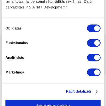
izmantotas, lai personalizētu rādītās reklāmas. Datu
pārvaldītājs ir SIA "MT Development".
Piekrišanas
Obligātās
izvēle
 15.99
Funkcionālās
Produkta kods 1114147
Analītiskās
Nav atsauksmju
Iekļaut salīdzināšanā
Pievienot vēlmju sarakstam
Mārketinga
Izmērs
Rādīt detalizēti
39/42
35/38
Atļaut visus sīkfailus