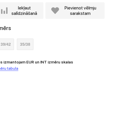
Iekļaut
Pievienot vēlmju
salīdzināšanā
sarakstam
zmērs
39/42
35/38
s izmantojam EUR un INT izmēru skalas
ēru tabula