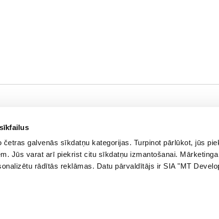
Palieciet s
nformācija
Jaunumi, atlaid
sīkfailus
asūtījuma statuss
četras galvenās sīkdatņu kategorijas. Turpinot pārlūkot, jūs piek
E-pasta a
eikali
. Jūs varat arī piekrist citu sīkdatņu izmantošanai. Mārketinga
azināties ar mums
ersonalizētu rādītās reklāmas. Datu pārvaldītājs ir SIA "MT Devel
lienta karte
āvanu karte
ietnes karte