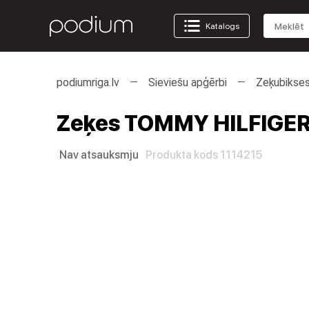
Katalogs
podiumriga.lv
Sieviešu apģērbi
Zeķubikses
Zeķes TOMMY HILFIGER R
Nav atsauksmju
Produkta kods 1114215