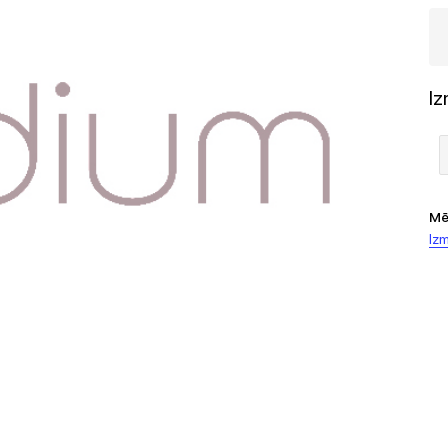
I
Mē
Izm