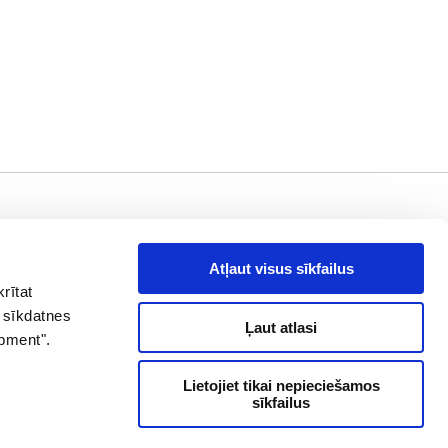
aziņā !
es, piedāvājumi
Atļaut visus sīkfailus
rītat
drese
Abonēt
 sīkdatnes
Ļaut atlasi
opment".
+371 26 60 60 60
Lietojiet tikai nepieciešamos
sīkfailus