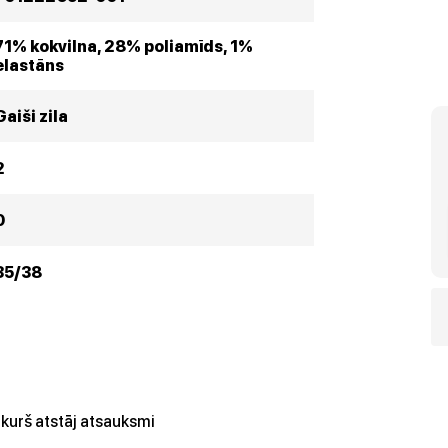
71% kokvilna, 28% poliamīds, 1%
elastāns
Gaiši zila
2
0
35/38
kurš atstāj atsauksmi