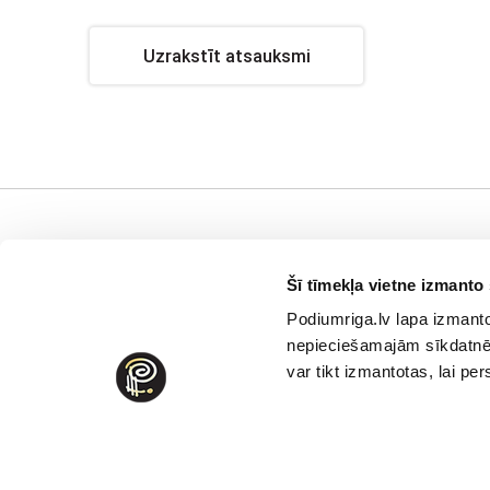
Uzrakstīt atsauksmi
Klientu atbalsts
Uzņēmums
I
Šī tīmekļa vietne izmanto 
Maksāšanas metodes
Privātuma politika
P
Podiumriga.lv lapa izmanto 
Nomaksa
Vispārējie pārdošanas
V
nepieciešamajām sīkdatnēm
noteikumi un nosacījumi
Piegāde
S
var tikt izmantotas, lai p
Sīkdatnes izmantošana
Preču atgriešana un
K
apmaiņa
Rekvizīti
D
Apģērbu un apavu
V
kopšana