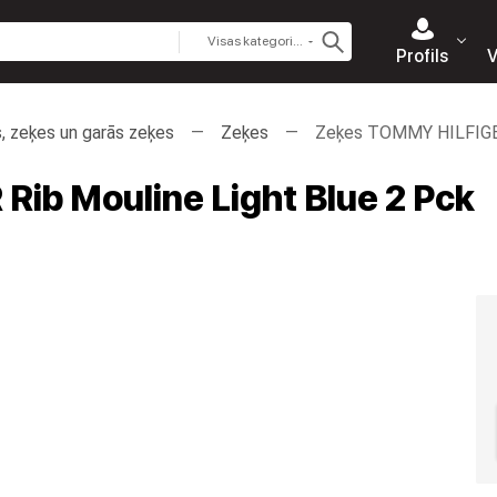
Visas kategorijas
Profils
V
, zeķes un garās zeķes
Zеķes
Zeķes TOMMY HILFIGER
ib Mouline Light Blue 2 Pck