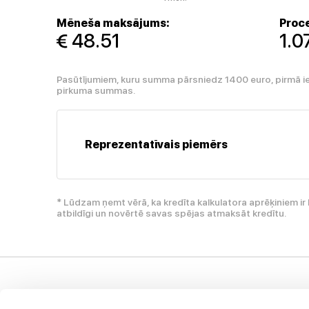
Mēneša maksājums:
Proce
 48.51
1.
Pasūtījumiem, kuru summa pārsniedz 1400 euro, pirmā i
pirkuma summas.
Reprezentatīvais piemērs
* Lūdzam ņemt vērā, ka kredīta kalkulatora aprēķiniem 
atbildīgi un novērtē savas spējas atmaksāt kredītu.
Klientu atbalsts
Uzņēmums
I