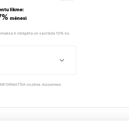
ntu likme:
07%
mēnesī
emaksa ir obligāta un sastāda 10% no
ir INFORMATĪVA nozīme. Aizņemies
Palieciet s
nformācija