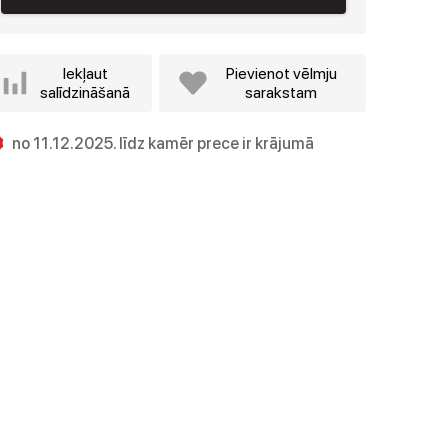
Iekļaut
Pievienot vēlmju
salīdzināšanā
sarakstam
no 11.12.2025. līdz kamēr prece ir krājumā