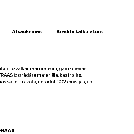
Atsauksmes
Kredīta kalkulators
antam uzvalkam vai mētelim, gan ikdienas
AAS izstrādāta materiāla, kas ir silts,
as šalle ir ražota, neradot CO2 emisijas, un
FRAAS