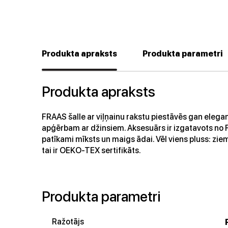
Produkta apraksts
Produkta parametri
Produkta apraksts
FRAAS šalle ar viļņainu rakstu piestāvēs gan eleg
apģērbam ar džinsiem. Aksesuārs ir izgatavots no FR
patīkami mīksts un maigs ādai. Vēl viens pluss: ziem
tai ir OEKO-TEX sertifikāts.
Produkta parametri
Ražotājs