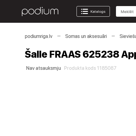
Katalogs
podiumriga.lv
Somas un aksesuāri
Sievieš
Šalle FRAAS 625238 Ap
Nav atsauksmju
Produkta kods 1185087