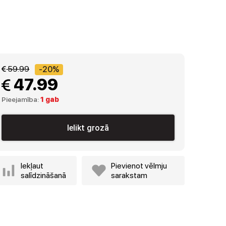
 59.99
-20%
 47.99
Pieejamība:
1 gab
Ielikt grozā
Iekļaut
Pievienot vēlmju
salīdzināšanā
sarakstam