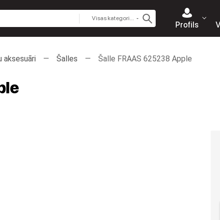
Visas kategorijas
Profils
V
u aksesuāri
Šalles
Šalle FRAAS 625238 Apple
ple