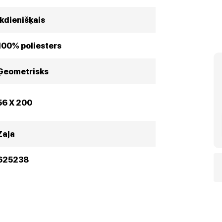
Ikdienišķais
100% poliesters
Ģeometrisks
56 X 200
Zaļa
625238