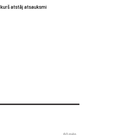
kurš atstāj atsauksmi
60 mēn.