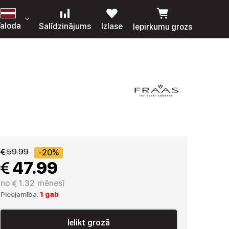
aloda
Salīdzinājums
Izlase
Iepirkumu grozs
 59.99
-20%
 47.99
no
 1.32
mēnesī
Pieejamība:
1 gab
Ielikt grozā