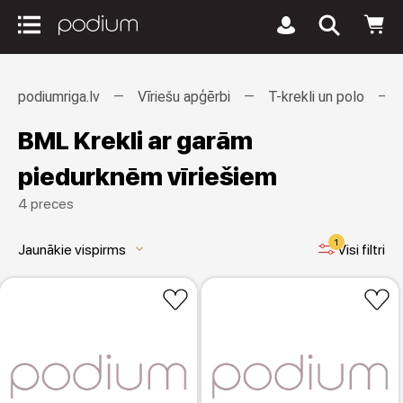
podiumriga.lv
Vīriešu apģērbi
T-krekli un polo
BML Krekli ar garām
piedurknēm vīriešiem
4 preces
1
Jaunākie vispirms
Visi filtri
keyboard_arrow_down