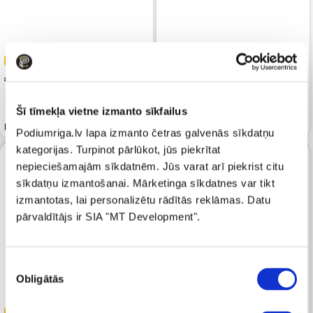
-40%
-40%
 165.59
 165.59
 275.99
 275.99
Šī tīmekļa vietne izmanto sīkfailus
Polo krekls BML Blue
Polo krekls BML Navy
Podiumriga.lv lapa izmanto četras galvenās sīkdatņu
kategorijas. Turpinot pārlūkot, jūs piekrītat
nepieciešamajām sīkdatnēm. Jūs varat arī piekrist citu
sīkdatņu izmantošanai. Mārketinga sīkdatnes var tikt
izmantotas, lai personalizētu rādītās reklāmas. Datu
pārvaldītājs ir SIA "MT Development".
Piekrišanas
Obligātās
izvēle
-40%